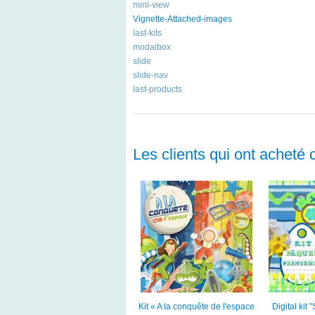
mini-view
Vignette-Attached-images
last-kits
modalbox
slide
slide-nav
last-products
Les clients qui ont acheté 
Kit « A la conquête de l'espace
Digital kit 