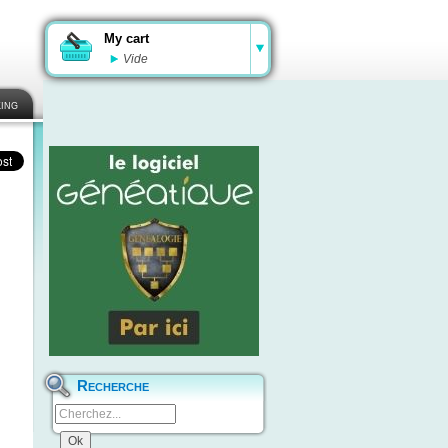
My cart
Vide
ing
Recherche