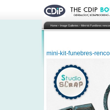
Home
›
Image Galleries
›
Mini-kit Funèbres renco
mini-kit-funebres-renc