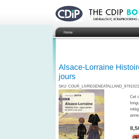
Home
Alsace-Lorraine Histoi
jours
SKU: COUR_LIVREGENEATALLAND_9791021
Cet o
longu
intég
annex
8,5