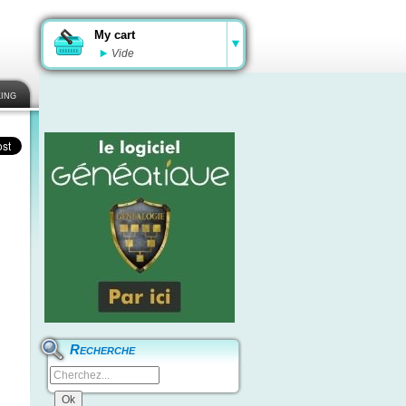
My cart
Vide
ing
Recherche