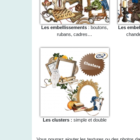
Les embellissements
: boutons,
Les embel
rubans, cadres…
chande
Les clusters :
simple et double
Vous pourrez ajouter les textures ou des photos da