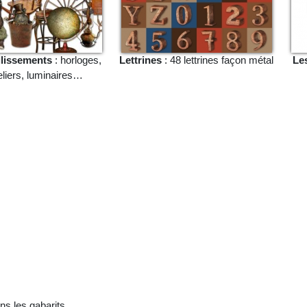
lissements
: horloges,
Lettrines
: 48 lettrines façon métal
Le
liers, luminaires…
ns les gabarits.