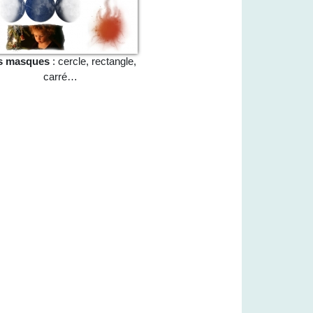
s masques
: cercle, rectangle,
carré…