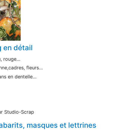
 en détail
u, rouge…
nne,cadres, fleurs…
ans en dentelle…
r Studio-Scrap
barits, masques et lettrines