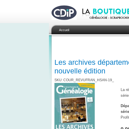
Accueil
Les archives départeme
nouvelle édition
SKU: COUR_REVUFRAN_HSAN-19_
La r
série
Dépa
séri
Profi