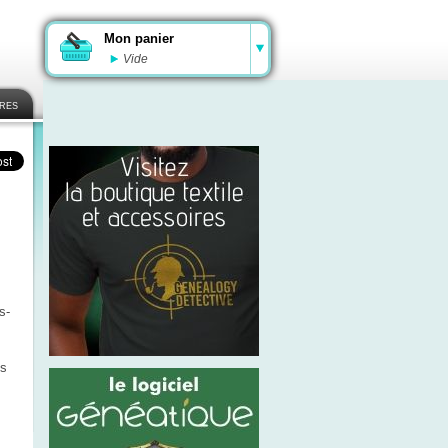
Mon panier
Vide
ires
s-
es