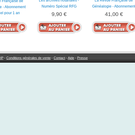
Les archives notariales -
La Revue Française de
 Française de
Numéro Spécial RFG
Généalogie - Abonnemen
e - Abonnement
el pour 1 an
9,90 €
41,00 €
IP
-
Conditions générales de vente
-
Contact
-
Aide
-
Presse