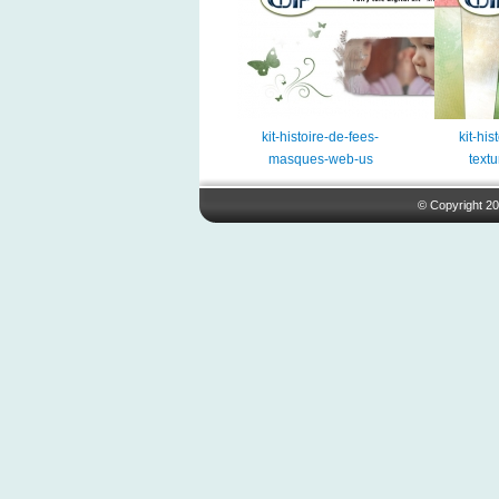
kit-histoire-de-fees-
kit-his
masques-web-us
text
© Copyright 20