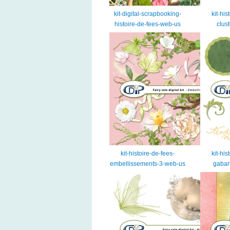
kit-digital-scrapbooking-
kit-his
histoire-de-fees-web-us
clus
kit-histoire-de-fees-
kit-his
embellissements-3-web-us
gabar