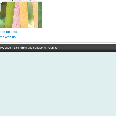
toire-de-fees-
ures-web-us
07, 2026 -
Sale terms and conditions
-
Contact