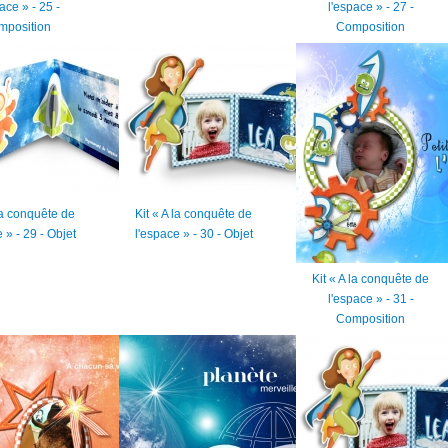
ace » - 25 -
l'espace » - 27 -
mposition
Composition
 la conquête de
Kit « A la conquête de
 » - 29 - Objet
l'espace » - 30 - Objet
Kit « A la conquête de
l'espace » - 31 -
Composition