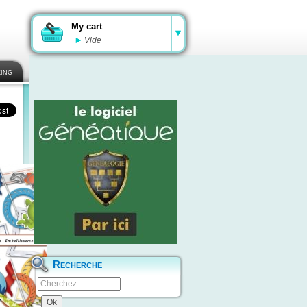
My cart
Vide
ing
Recherche