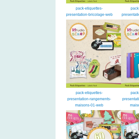
pack-etiquettes-
pack
presentation-bricolage-web
presentat
pack-etiquettes-
pack
presentation-rangements-
presentat
maisons-01-web
mais