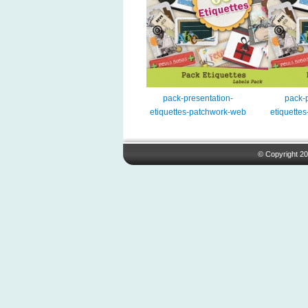
pack-presentation-
pack-p
etiquettes-patchwork-web
etiquette
© Copyright 20