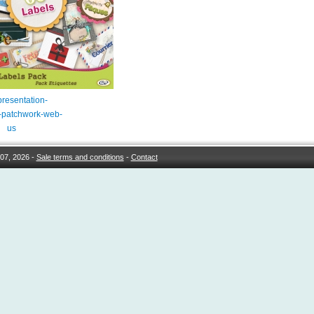
resentation-
s-patchwork-web-
us
07, 2026 -
Sale terms and conditions
-
Contact