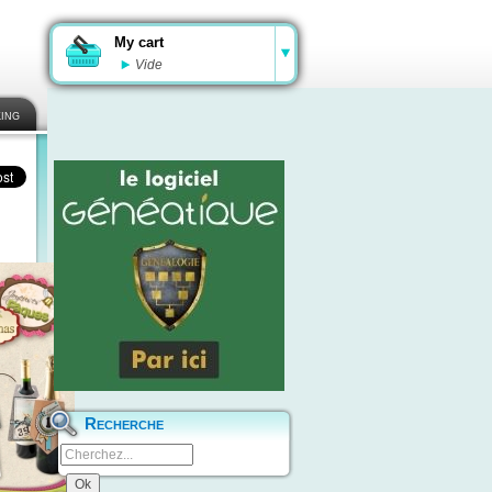
My cart
Vide
ing
Recherche