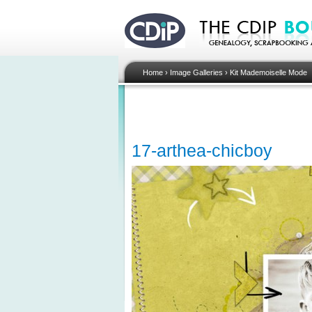
Home
›
Image Galleries
›
Kit Mademoiselle Mode
17-arthea-chicboy