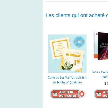
Les clients qui ont acheté 
DVD + Guides
Stud
Carte du 1er Mai "Un petit brin
de bonheur" (gratuite)
1