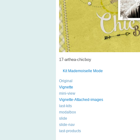
17-arthea-chicboy
Kit Mademoiselle Mode
Original
Vignette
mini-view
Vignette-Attached-images
last-kits
modalbox
slide
slide-nav
last-products