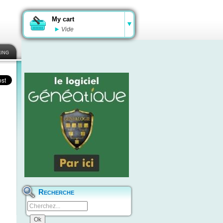
My cart
Vide
ing
Recherche