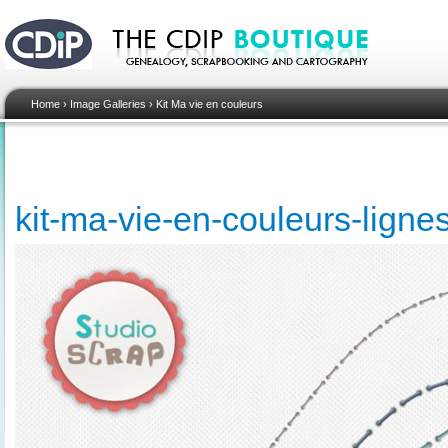
Home
›
Image Galleries
›
Kit Ma vie en couleurs
kit-ma-vie-en-couleurs-ligne