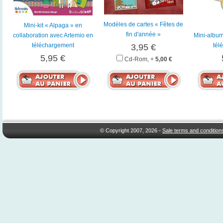
Modèles de cartes « Fêtes de
Mini-kit « Alpaga » en
fin d'année »
collaboration avec Artemio en
Mini-albu
téléchargement
tél
3,95 €
5,95 €
Cd-Rom, +
5,00 €
© Copyright 2007, 2026 -
Sale terms and condition